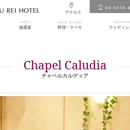
06-6338-
アクセス
披露宴
料理・ケーキ
ウェディン
Chapel Caludia
チャペルカルディア